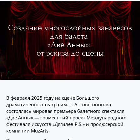
Создание многослойных занавесов
для балета
«Две Анны»:
от эскиза до сцены
В февраля 2025 году на сцене Большого
драматического театра им. Г. А. Товстоногова
состоялась мировая премьера балетного спектакля
«Две Анны» — совместный проект Международного
фестиваля искусств «Дягилев P.S.» и продюсерской
компании MuzArts.