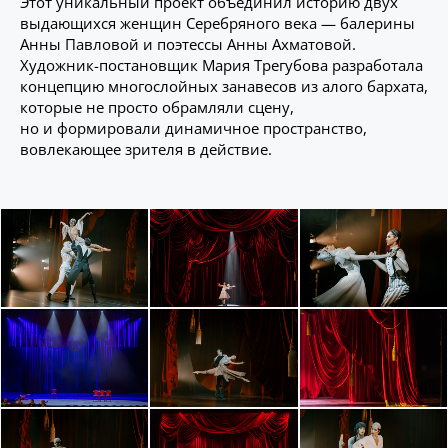
Этот уникальный проект объединил историю двух
выдающихся женщин Серебряного века — балерины
Анны Павловой и поэтессы Анны Ахматовой.
Художник-постановщик Мария Трегубова разработала
концепцию многослойных занавесов из алого бархата,
которые не просто обрамляли сцену,
но и формировали динамичное пространство,
вовлекающее зрителя в действие.