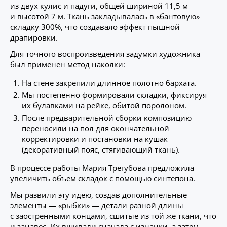
из двух кулис и падуги, общей шириной 11,5 м
и высотой 7 м. Ткань закладывалась в «бантовую»
складку 300%, что создавало эффект пышной
драпировки.
Для точного воспроизведения задумки художника
был применен метод наколки:
На стене закрепили длинное полотно бархата.
Мы постепенно формировали складки, фиксируя
их булавками на рейке, обитой поролоном.
После предварительной сборки композицию
переносили на пол для окончательной
корректировки и постановки на кушак
(декоративный пояс, стягивающий ткань).
В процессе работы Мария Трегубова предложила
увеличить объем складок с помощью синтепона.
Мы развили эту идею, создав дополнительные
элементы — «рыбки» — детали разной длины
с заостренными концами, сшитые из той же ткани, что
и занавес. Их вшивали сначала с изнанки, а затем,