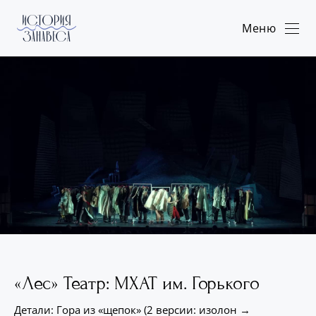
Меню
«Лес» Театр: МХАТ им. Горького
Детали: Гора из «щепок» (2 версии: изолон →