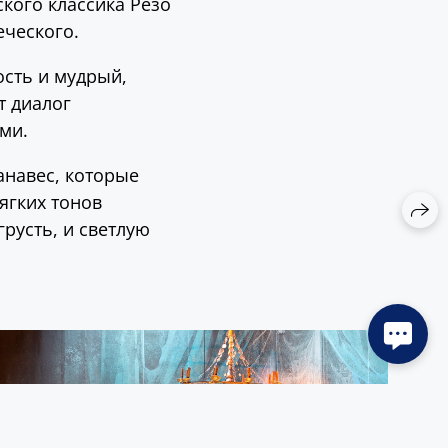
кого классика Резо
еческого.
ость и мудрый,
т диалог
ми.
анавес, которые
ягких тонов
русть, и светлую