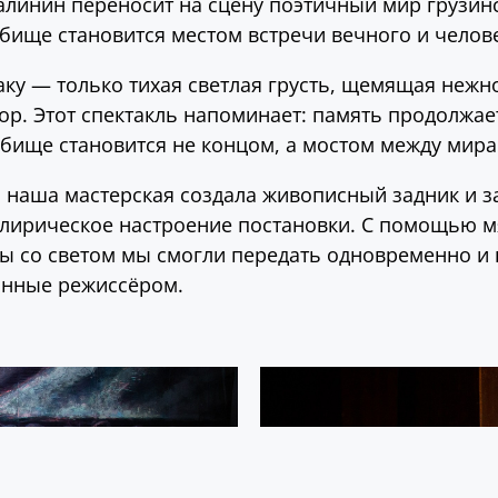
алинин переносит на сцену поэтичный мир грузинс
дбище становится местом встречи вечного и челов
аку — только тихая светлая грусть, щемящая нежн
р. Этот спектакль напоминает: память продолжае
дбище становится не концом, а мостом между мира
я наша мастерская создала живописный задник и з
 лирическое настроение постановки. С помощью м
ы со светом мы смогли передать одновременно и г
анные режиссёром.