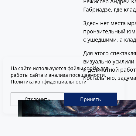
Режиссёр Андрей К
Габриадзе, где кла
Здесь нет места мр
пронзительный юмо
с ушедшими, а кла
Для этого спектакл
визуально усилили
На сайте используются файлы cookie для
и деликатной работ
работы сайта и анализа посещаемости.
ностальгию, задум
Политика конфиденциальности
Отклонить
Принять