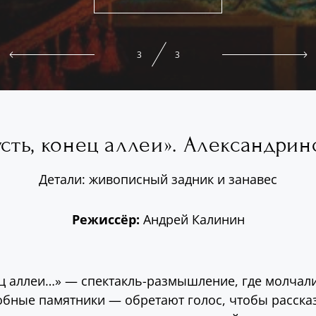
1
3
усть, конец аллеи». Александрин
Детали: живописный задник и занавес
Режиссёр:
Андрей Калинин
ец аллеи…» — спектакль-размышление, где молчал
бные памятники — обретают голос, чтобы рассказ